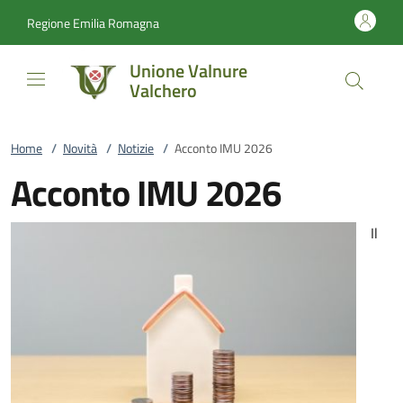
Vai al contenuto
accedi al menu
footer.enter
Regione Emilia Romagna
Unione Valnure
Valchero
Home
/
Novità
/
Notizie
/
Acconto IMU 2026
Acconto IMU 2026
Il