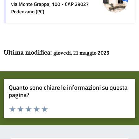
via Monte Grappa, 100 - CAP 29027
Podenzano (PC)
Ultima modifica:
giovedì, 21 maggio 2026
Quanto sono chiare le informazioni su questa
pagina?
Valuta da 1 a 5 stelle la pagina
Domanda
Valuta 1 stelle su 5
Valuta 2 stelle su 5
Valuta 3 stelle su 5
Valuta 4 stelle su 5
Valuta 5 stelle su 5