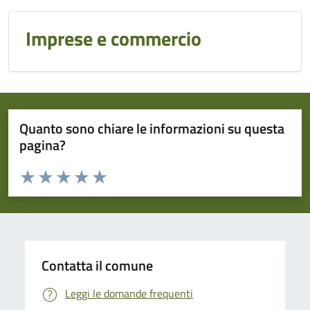
Imprese e commercio
Quanto sono chiare le informazioni su questa
pagina?
Valuta da 1 a 5 stelle la pagina
Domanda
Valuta 1 stelle su 5
Valuta 2 stelle su 5
Valuta 3 stelle su 5
Valuta 4 stelle su 5
Valuta 5 stelle su 5
Contatta il comune
Leggi le domande frequenti