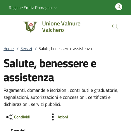
Vai al contenuto
accedi al menu
footer.enter
Regione Emilia Romagna
Unione Valnure
Valchero
Home
/
Servizi
/
Salute, benessere e assistenza
Salute, benessere e
assistenza
Pagamenti, domande e iscrizioni, contributi e graduatorie,
segnalazioni, autorizzazioni e concessioni, certificati e
dichiarazioni, servizi pubblici.
Condividi
Azioni
Servizi