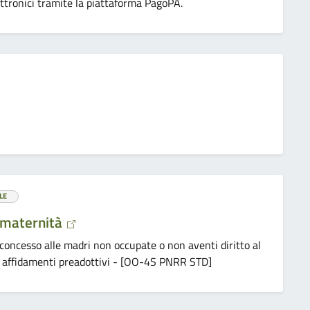
ttronici tramite la piattaforma PagoPA.
LE
 maternità
 concesso alle madri non occupate o non aventi diritto al
 e affidamenti preadottivi - [OO-4S PNRR STD]