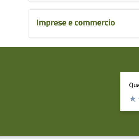
Imprese e commercio
Qua
Valuta
Dom
Valu