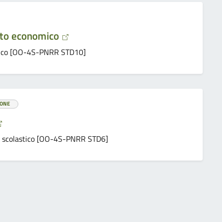
uto economico
nomico [OO-4S-PNRR STD10]
IONE
ito scolastico [OO-4S-PNRR STD6]