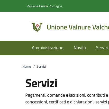
Vai al contenuto
accedi al menu
footer.enter
Regione Emilia Romagna
Unione Valnure Valch
Amministrazione
Novità
Servizi
Home
/
Servizi
Servizi
Pagamenti, domande e iscrizioni, contributi e 
concessioni, certificati e dichiarazioni, servizi 