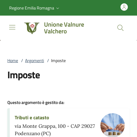
Vai al contenuto
accedi al menu
footer.enter
Regione Emilia Romagna
Unione Valnure
Valchero
Home
/
Argomenti
/
Imposte
Imposte
Questo argomento è gestito da:
Tributi e catasto
via Monte Grappa, 100 - CAP 29027
Podenzano (PC)