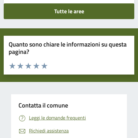
Tutte le aree
Quanto sono chiare le informazioni su questa
pagina?
Valuta da 1 a 5 stelle la pagina
Domanda
Valuta 1 stelle su 5
Valuta 2 stelle su 5
Valuta 3 stelle su 5
Valuta 4 stelle su 5
Valuta 5 stelle su 5
Contatta il comune
Leggi le domande frequenti
Richiedi assistenza