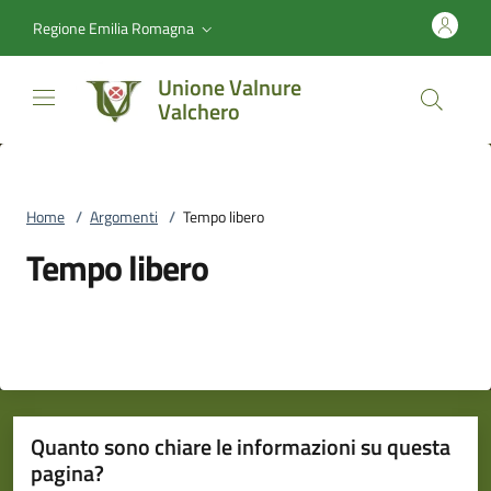
Vai al contenuto
accedi al menu
footer.enter
Regione Emilia Romagna
Unione Valnure
Valchero
Home
/
Argomenti
/
Tempo libero
Tempo libero
Quanto sono chiare le informazioni su questa
pagina?