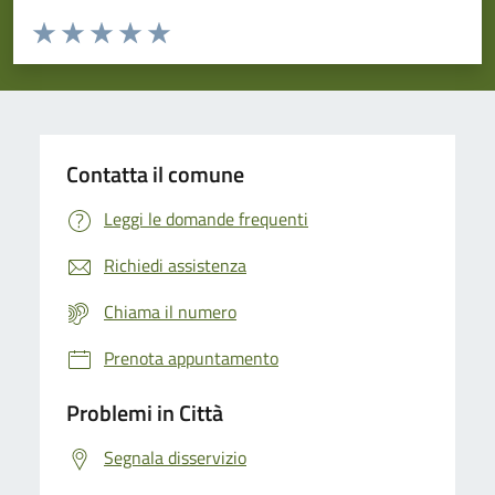
Valuta da 1 a 5 stelle la pagina
Domanda
Valuta 1 stelle su 5
Valuta 2 stelle su 5
Valuta 3 stelle su 5
Valuta 4 stelle su 5
Valuta 5 stelle su 5
Contatta il comune
Leggi le domande frequenti
Richiedi assistenza
Chiama il numero
Prenota appuntamento
Problemi in Città
Segnala disservizio