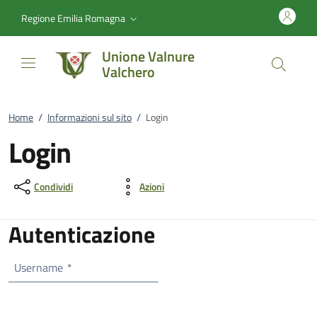
Vai al contenuto
accedi al menu
footer.enter
Regione Emilia Romagna
Unione Valnure
Valchero
Home
/
Informazioni sul sito
/
Login
Login
Condividi
Azioni
Autenticazione
Username
*