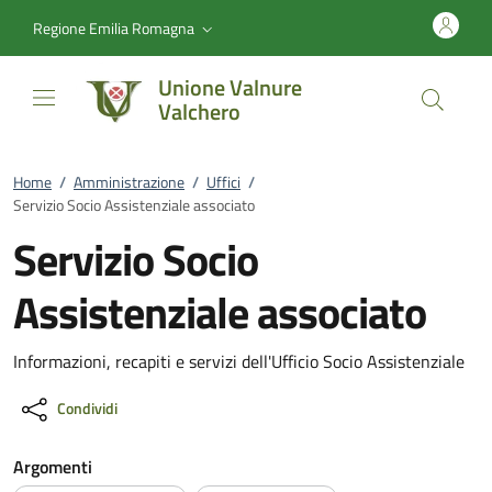
Vai al contenuto
accedi al menu
footer.enter
Regione Emilia Romagna
Unione Valnure
Valchero
Home
/
Amministrazione
/
Uffici
/
Servizio Socio Assistenziale associato
Servizio Socio
Assistenziale associato
Informazioni, recapiti e servizi dell'Ufficio Socio Assistenziale
Condividi
Argomenti