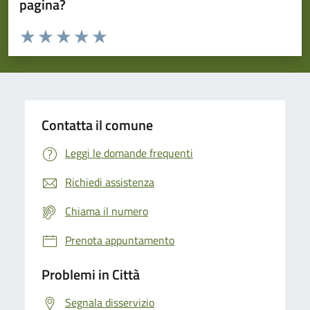
pagina?
Valuta da 1 a 5 stelle la pagina
Domanda
Valuta 1 stelle su 5
Valuta 2 stelle su 5
Valuta 3 stelle su 5
Valuta 4 stelle su 5
Valuta 5 stelle su 5
Contatta il comune
Leggi le domande frequenti
Richiedi assistenza
Chiama il numero
Prenota appuntamento
Problemi in Città
Segnala disservizio