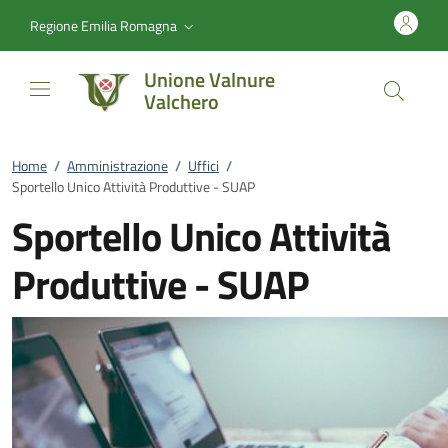
Vai al contenuto
accedi al menu
footer.enter
Regione Emilia Romagna
Unione Valnure
Valchero
Home
/
Amministrazione
/
Uffici
/
Sportello Unico Attività Produttive - SUAP
Sportello Unico Attività
Produttive - SUAP