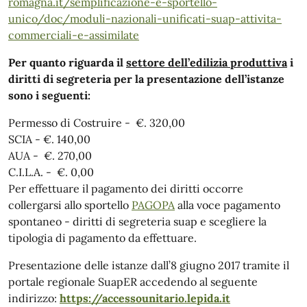
romagna.it/semplificazione-e-sportello-
unico/doc/moduli-nazionali-unificati-suap-attivita-
commerciali-e-assimilate
Per quanto riguarda il
settore dell’edilizia produttiva
i
diritti di segreteria per la presentazione dell’istanze
sono i seguenti:
Permesso di Costruire - €. 320,00
SCIA - €. 140,00
AUA - €. 270,00
C.I.L.A. - €. 0,00
Per effettuare il pagamento dei diritti occorre
collergarsi allo sportello
PAGOPA
alla voce pagamento
spontaneo - diritti di segreteria suap e scegliere la
tipologia di pagamento da effettuare.
Presentazione delle istanze dall’8 giugno 2017 tramite il
portale regionale SuapER accedendo al seguente
indirizzo:
https://accessounitario.lepida.it