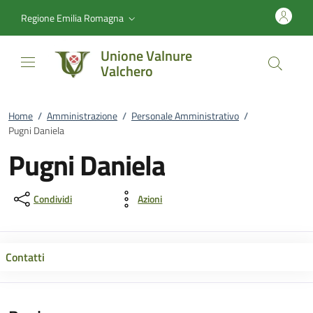
Vai al contenuto
accedi al menu
footer.enter
Regione Emilia Romagna
Unione Valnure
Valchero
Home
/
Amministrazione
/
Personale Amministrativo
/
Pugni Daniela
Pugni Daniela
Condividi
Azioni
Contatti