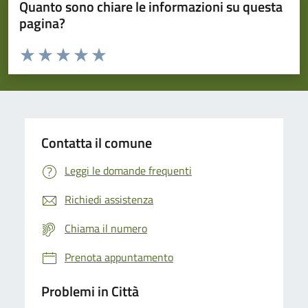
Quanto sono chiare le informazioni su questa
pagina?
Valuta da 1 a 5 stelle la pagina
Domanda
Valuta 1 stelle su 5
Valuta 2 stelle su 5
Valuta 3 stelle su 5
Valuta 4 stelle su 5
Valuta 5 stelle su 5
Contatta il comune
Leggi le domande frequenti
Richiedi assistenza
Chiama il numero
Prenota appuntamento
Problemi in Città