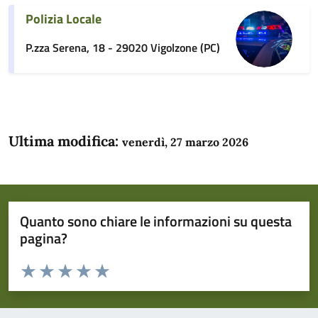
Polizia Locale
P.zza Serena, 18 - 29020 Vigolzone (PC)
Ultima modifica:
venerdì, 27 marzo 2026
Quanto sono chiare le informazioni su questa
pagina?
Valuta da 1 a 5 stelle la pagina
Domanda
Valuta 1 stelle su 5
Valuta 2 stelle su 5
Valuta 3 stelle su 5
Valuta 4 stelle su 5
Valuta 5 stelle su 5