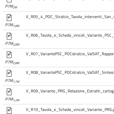
P7M
2M
V_R05_4_POC_Stralcio_Tavola_interventi_San_G
P7M
1,8M
V_R06_Tavola_e_Scheda_vincoli_Variante_PSC_P
P7M
2,8M
V_R07_VariantePSC_POCstralcio_ValSAT_Rapport
P7M
2,8M
V_R08_VariantePSC_POCstralcio_ValSAT_Sintesi
P7M
1,7M
V_R09_Variante_PRG_Relazione_Estratti_cartogra
P7M
1,2M
V_R10_Tavola_e_Scheda_vincoli_Variante_PRG.