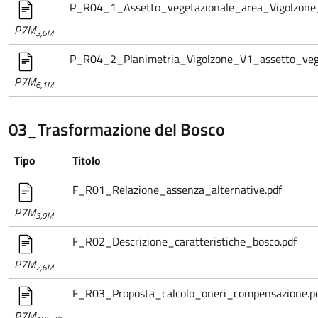
P_R04_1_Assetto_vegetazionale_area_Vigolzone_
P7M
3,6M
P_R04_2_Planimetria_Vigolzone_V1_assetto_vege
P7M
6,1M
03_Trasformazione del Bosco
Tipo
Titolo
F_R01_Relazione_assenza_alternative.pdf
P7M
3,9M
F_R02_Descrizione_caratteristiche_bosco.pdf
P7M
2,6M
F_R03_Proposta_calcolo_oneri_compensazione.p
P7M