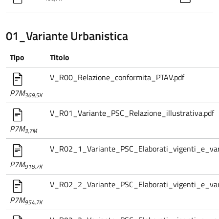
01_Variante Urbanistica
Tipo
Titolo
V_R00_Relazione_conformita_PTAV.pdf
P7M
369,5K
V_R01_Variante_PSC_Relazione_illustrativa.pdf
P7M
3,7M
V_R02_1_Variante_PSC_Elaborati_vigenti_e_var
P7M
918,7K
V_R02_2_Variante_PSC_Elaborati_vigenti_e_vari
P7M
954,7K