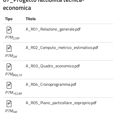
economica
Tipo
Titolo
A_R01_Relazione_generale.pdf
P7M
2,5M
A_R02_Computo_metrico_estimativo.pdf
P7M
2M
A_R03_Quadro_economico.pdf
P7M
866,7K
A_R04_Cronoprogramma.pdf
P7M
162,8K
A_R05_Piano_particellare_esproprio.pdf
P7M
5M