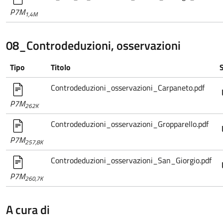
P7M
1,4M
08_Controdeduzioni, osservazioni
Tipo
Titolo
S
Controdeduzioni_osservazioni_Carpaneto.pdf
P7M
262K
Controdeduzioni_osservazioni_Gropparello.pdf
P7M
257,8K
Controdeduzioni_osservazioni_San_Giorgio.pdf
P7M
260,7K
A cura di