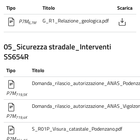
Tipo
Titolo
Scarica
G_R1_Relazione_geologica.pdf
P7M
6,7M
05_Sicurezza stradale_Interventi
SS654R
Tipo
Titolo
Domanda_rilascio_autorizzazione_ANAS_Podenza
P7M
719,5K
Domanda_rilascio_autorizzazione_ANAS_Vigolzon
P7M
719,4K
S_R01P_Visura_catastale_Podenzano.pdf
P7M