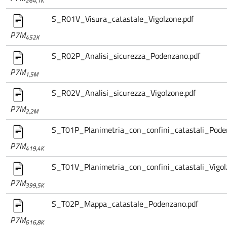
264,1K
S_R01V_Visura_catastale_Vigolzone.pdf
P7M
452K
S_R02P_Analisi_sicurezza_Podenzano.pdf
P7M
1,5M
S_R02V_Analisi_sicurezza_Vigolzone.pdf
P7M
2,2M
S_T01P_Planimetria_con_confini_catastali_Pode
P7M
419,4K
S_T01V_Planimetria_con_confini_catastali_Vigol
P7M
399,5K
S_T02P_Mappa_catastale_Podenzano.pdf
P7M
616,8K