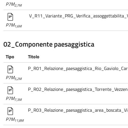
P7M
2,7M
V_R11_Variante_PRG_Verifica_assoggettabilita_
P7M
1,6M
02_Componente paesaggistica
Tipo
Titolo
P_R01_Relazione_paesaggistica_Rio_Gaviolo_Car
P7M
5,2M
P_R02_Relazione_paesaggistica_Torrente_Vezzeno
P7M
7,3M
P_R03_Relazione_paesaggistica_area_boscata_Vig
P7M
11,8M