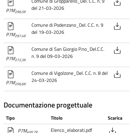
Comune di Gropparello_Del. C.C. n. 9
del 21-03-2026
P7M
296,5K
Comune di Podenzano_Del. C.C. n. 9
del 19-03-2026
P7M
297,4K
Comune di San Giorgio P.no_Del.C.C.
n. 9 del 09-03-2026
P7M
272,3K
Comune di Vigolzone_Del. C.C. n. 8 del
24-03-2026
P7M
256,6K
Documentazione progettuale
Tipo
Titolo
Scarica
Elenco_elaborati.pdf
P7M
400,7K