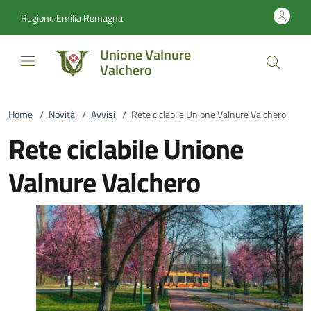
Vai al contenuto
accedi al menu
footer.enter
Regione Emilia Romagna
Unione Valnure
Valchero
Home
/
Novità
/
Avvisi
/
Rete ciclabile Unione Valnure Valchero
Rete ciclabile Unione
Valnure Valchero