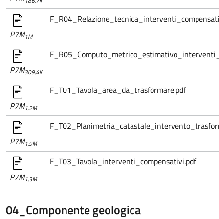
186,7K
F_R04_Relazione_tecnica_interventi_compensativ
P7M
1M
F_R05_Computo_metrico_estimativo_interventi_
P7M
309,4K
F_T01_Tavola_area_da_trasformare.pdf
P7M
1,2M
F_T02_Planimetria_catastale_intervento_trasfor
P7M
1,9M
F_T03_Tavola_interventi_compensativi.pdf
P7M
1,3M
04_Componente geologica