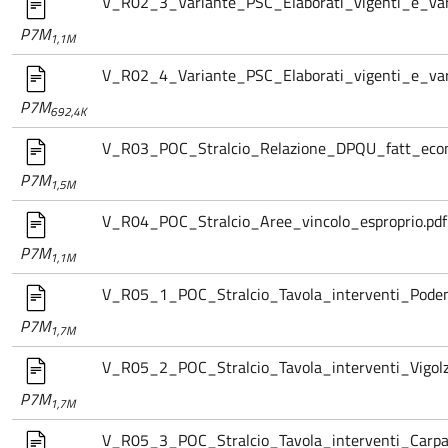
V_R02_3_Variante_PSC_Elaborati_vigenti_e_vari
P7M
1,1M
V_R02_4_Variante_PSC_Elaborati_vigenti_e_vari
P7M
692,4K
V_R03_POC_Stralcio_Relazione_DPQU_fatt_econ
P7M
1,5M
V_R04_POC_Stralcio_Aree_vincolo_esproprio.pdf
P7M
1,1M
V_R05_1_POC_Stralcio_Tavola_interventi_Poden
P7M
1,7M
V_R05_2_POC_Stralcio_Tavola_interventi_Vigolz
P7M
1,7M
V_R05_3_POC_Stralcio_Tavola_interventi_Carpa