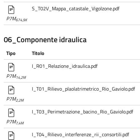
S_T02V_Mappa_catastale_Vigolzone.pdf
P7M
674,9K
06_Componente idraulica
Tipo
Titolo
I_R01_Relazione_idraulica.pdf
P7M
14,2M
I_T01_Rilievo_plaolatrimetrico_Rio_Gaviolo.pdf
P7M
2,2M
I_T03_Perimetrazione_bacino_Rio_Gaviolo.pdf
P7M
7,4M
I_T04_Rilievo_interferenze_rii_consortili.pdf